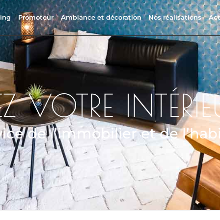
ing
Promoteur
Ambiance et décoration
Nos réalisations
Act
Z VOTRE INTÉRIE
ice de l’immobilier et de l’habi