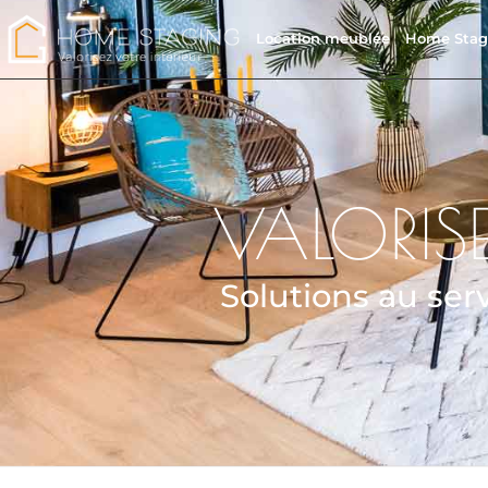
Location meublée
Home Stag
VALORISE
Solutions au serv