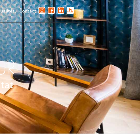
ualités
Contact
UR
tat