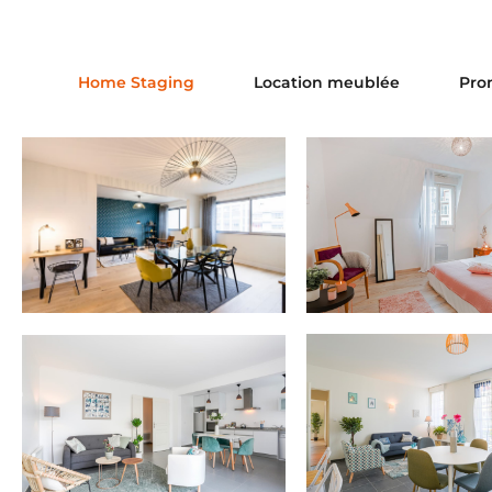
Home Staging
Location meublée
Pro
TROUVILLE
CAEN
Appartement ré
Appartement rénové