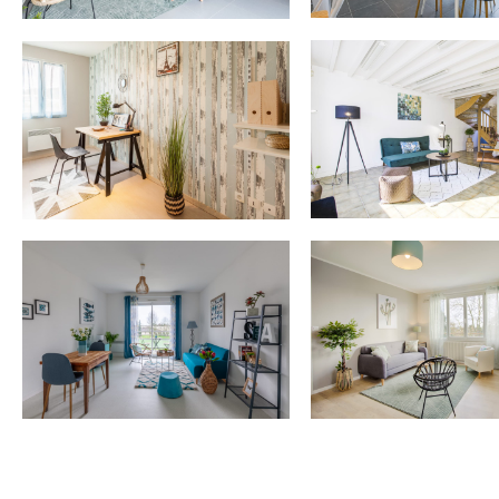
HÉROUVILLE
TROUVILLE
Appartement n
Appartement rénové
MONDEVILLE
DARNETAL
Maison de vill
Maison de ville
SAINT LO
CORMELLES
Appartement
Appartement v