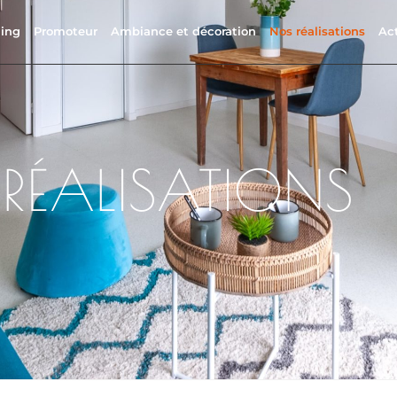
ing
Promoteur
Ambiance et décoration
Nos réalisations
Act
RÉALISATIONS