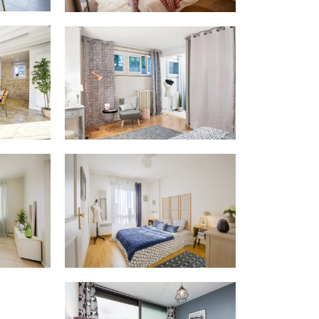
ROUEN
euf
Appartement rénové
MONT ST AIGNAN
e
Maison de ville
BLONVILLE
ide
Appartement ville