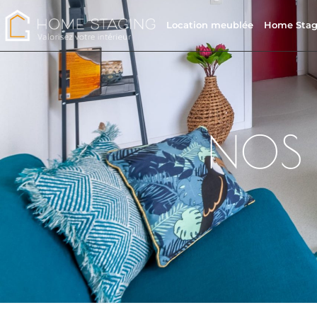
Location meublée
Home Stag
NOS 